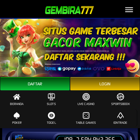
Link Alternatif
DAFTAR
LOGIN
BERANDA
SLOTS
LIVE CASINO
SPORTSBOOK
POKER
TOGEL
TABLE GAMES
IDNTRADE