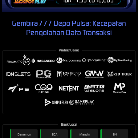
Gembira777 Depo Pulsa: Kecepatan
Pengolahan Data Transaksi
Partner Game
Bank Local
Danamon
BCA
Mandiri
BNI