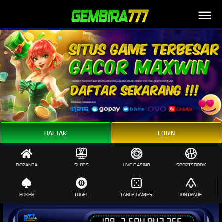
Link Alternatif
DAFTAR
LOGIN
BERANDA
SLOTS
LIVE CASINO
SPORTSBOOK
POKER
TOGEL
TABLE GAMES
IDNTRADE