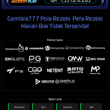
Gembira777 Pola Rezeki: Peta Rezeki
Harian Biar Tidak Tersendat
Partner Game
Bank Local
Danamon
BCA
Mandiri
BNI