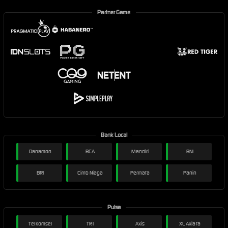
Partner Game
Bank Local
Danamon
BCA
Mandiri
BNI
BRI
Cimb Niaga
Permata
Panin
Pulsa
Telkomsel
TRI
Axis
XL Axiata