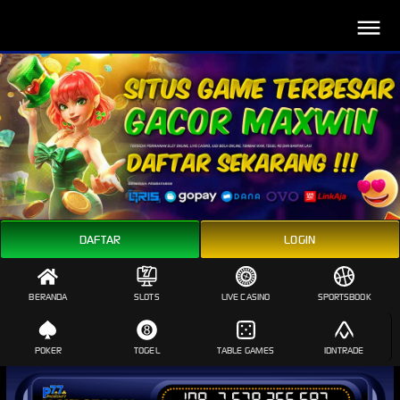
Link Alternatif
DAFTAR
LOGIN
BERANDA
SLOTS
LIVE CASINO
SPORTSBOOK
POKER
TOGEL
TABLE GAMES
IDNTRADE